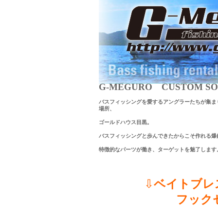
G-MEGURO CUSTOM SOF
バスフィッシングを愛するアングラーたちが集ま
場所、
ゴールドハウス目黒。
バスフィッシングと歩んできたからこそ作れる爆
特徴的なパーツが働き、ターゲットを魅了します
⇩
ベイトブレ
フック