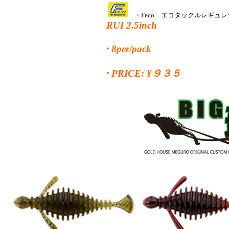
・Feco エコタックルレギュ
RUI 2.5inch
・8per/pack
・PRICE: ¥９３５